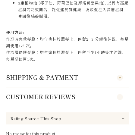
3重植物油 (椰子油、荷荷巴油及摩洛哥堅果油): 以具有高度
滋潤的功效聞名，能促進髮質健康，為頭髮注入深層滋潤，
使回復絲般順滑。
使用方法:
作即時急救髮膜：均勻塗抹於濕髮上，停留2 -3 分鐘後沖洗。每星
期使用1-2 次。
作深層倍護髮膜：均勻塗抹於濕髮上，停留至少1小時後才沖洗。
每星期使用1次。
SHIPPING & PAYMENT
CUSTOMER REVIEWS
No review for this product