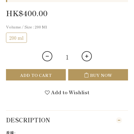
HK$400.00
Volume / Size
: 200 Ml
200 ml
ADD TO CART
BUY NOW
Add to Wishlist
DESCRIPTION
香味: