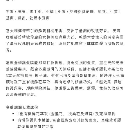
初調 : 檸檬、佛手柑、柑橘 | 中調 : 英國玫瑰花瓣、紅茶、生薑 |
基調 : 麝香、乾燥木質調
意大利檸檬牽引的鮮明柑橘果香，突出了低調的玫瑰芳香。 英國
玫瑰那份精緻玲瓏的女性美及亮麗光芒、乾燥木香注入的深度突顯
了這束玫瑰明亮高雅的格調，為妳的肌膚留下陣陣閃爍而清新的餘
香。
這款全修護髮膜能即時打救折斷、脆弱受損的髮質，重注天然光澤
並強健髮絲。蘊含多重滋潤的天然成份，包括有機修護乳木果油及
3重天然植物油: 椰子油、荷荷巴油及摩洛哥堅果油。同時注入死海
礦物及三重有機鮮花萃取，具有超卓的修護功效。卓越效果: 深層
修護頭髮，即時解除纏結，使頭髮回復柔軟、潤澤，並持久散發著
淡淡優雅的香氣。
多重滋潤天然成份
3重有機鮮花萃取 (金盞花， 扶桑花及錦葵) 及死海礦物
有機修護乳木果油: 富含脂肪酸及其他營養素，具強效修護
乾燥損傷髮質的功效