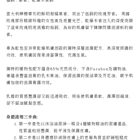
意大利檸檬牽引的鮮明柑橘果香，突出了低調的玫瑰芳香。 英國
玫瑰那份精緻玲瓏的女性美及亮麗光芒、乾燥木香注入的深度突顯
了這束玫瑰明亮高雅的格調，為妳的肌膚留下陣陣閃爍而清新的餘
香。
專為乾性至非常乾燥肌膚而設的獨特深層滋潤配方，具深度修護的
功效，使肌膚回復柔滑富彈性，充滿生氣。
獨特的植物性配方蘊含85%天然成分，不含Paraben及礦物油，
兼蘊含豐富滋養的乳木果油、保濕滋潤的復活草及芥花油，賦予肌
膚加倍的滋潤養護功效。
乳霜的質感豐潤卻又能迅速吸收，用後使肌膚柔軟、潤澤而細滑，
卻不留油膩黏笠感。
身體護理三步曲:
第一步是先以沐浴油潔淨—糅合4種植物精油的潔膚產品，
性質温和而豐潤，能平滑及保護皮膚。
第二步是以身體磨砂消除皮膚上的老廢角質並舒緩粗糙皮