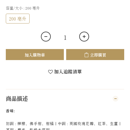
容量/大小
: 200 亳升
200 亳升
加入購物車
立即購買
加入追蹤清單
商品描述
香味:
初調 : 檸檬、佛手柑、柑橘 | 中調 : 英國玫瑰花瓣、紅茶、生薑 |
基調 : 麝香、乾燥木質調