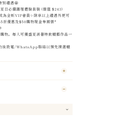
特別禮遇
🤩
#
夏日必備護理體驗套裝
(
價值
$243)
成為全新
VIP
會員
✨
除享以上禮遇外更可
85
折優惠及
$50
購物現金劵兩張
*

場購物。每人可獲盛夏消暑特飲蠟藝作品一
後致電/WhatsApp聯絡以預先揀選蠟