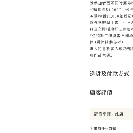
🎁
参加者更可同時獲得
✅
購物滿
$1,000*
，送
🎩
購物滿
$1,000
並登記
額外獲贈潤手霜、生日
👭🏻
立即相約好友參加

*必須於工作坊當日即
件 (圖片只供參考）
專人將會於客人成功預約
藝作品主題。
送貨及付款方式
顧客評價
尚未有任何評價