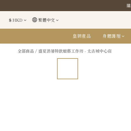
購
購
$
HKD
繁體中文
購
皇牌產品
身體護理
全部商品
/
盛夏消暑特飲蠟藝工作坊 - 太古城中心店