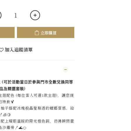
立即購買
加入追蹤清單
(
位
可於活動當日於參與門市全數兌換同等
)
品及精選套裝
主題配色
(
每位客人可選
1
款主題
)
，讓您親
日特飲
🍹
的柚子搭配冰塊般晶瑩剔透的蠟藝質感，給
！
🧊🍋
果配上耀眼溫暖的陽光橙色調，彷彿瞬間置
島沙灘旁！
🌊🍊