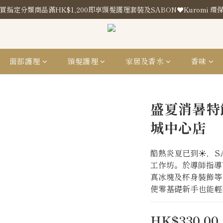
買指定分類商品滿HK$1,200即享頭髮護理套裝及SABON❤️Kuromi 環
買指定分類商品滿HK$1,200即享頭髮護理套裝及SABON❤️Kuromi 環
門市地址
買指定分類商品滿HK$1,200即享頭髮護理套裝及SABON❤️Kuromi 環
面部護理
頭髮護理
家居及香水
香味
盛夏消暑特飲
城中心店
酷熱炎夏已到☀️，S
工作坊。於導師指導
真冰塊及杯身裝飾等
使零基礎新手也能輕
HK$330.00