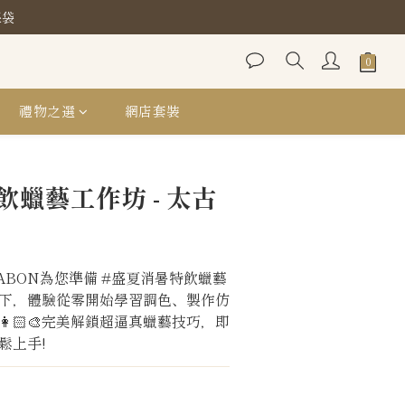
保袋
保袋
保袋
禮物之選
網店套裝
立即購買
蠟藝工作坊 - 太古
ABON為您準備 #盛夏消暑特飲蠟藝
下，體驗從零開始學習調色、製作仿
🏻‍🎨完美解鎖超逼真蠟藝技巧，即
鬆上手!