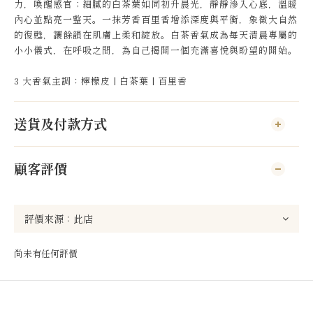
力，喚醒感官；細膩的白茶葉如同初升晨光，靜靜滲入心底，溫暖
內心並點亮一整天。一抹芳香百里香增添深度與平衡，象徵大自然
的復甦，讓餘韻在肌膚上柔和綻放。白茶香氣成為每天清晨專屬的
小小儀式，在呼吸之間，為自己揭開一個充滿喜悅與盼望的開始。
3 大香氣主調：檸檬皮 | 白茶葉 | 百里香
送貨及付款方式
顧客評價
尚未有任何評價