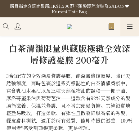
購買指定分類商品滿HK$1,200即享頭髮護理套裝及SABON❤️
購買指定分類商品滿HK$1,200即享頭髮護理套裝及SABON❤️
Kuromi Tote Bag
Kuromi Tote Bag
門市地址
購買指定分類商品滿HK$1,200即享頭髮護理套裝及SABON❤️
白茶清韻限量典藏版極緻全效深
Kuromi Tote Bag
層修護髮膜 200毫升
3合1配方的全效深層修護髮膜，能深層修復頭髮、強化天
然強韌度，同時包裹於這系列標誌性的白茶清韻香氛中。
富含乳油木果油以及三種天然植物油的調和——椰子油、
摩洛哥堅果油與荷荷芭油——這款含有92%天然成分的髮
膜能滋養、保濕並修護，且不增加頭髮負擔。其絲絨質地
輕盈易吸收，打造柔軟、有彈性且散發細膩香氣的秀髮。
經皮膚科測試，適用於所有髮質，能即時提供滋養，100%
使用者*感受到頭髮更柔軟、更易梳理。