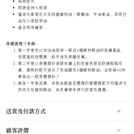
純素配方
即時並持久保濕
蘊含矢車菊花水及四重植物油：橄欖油、牛油果油、荷荷巴
油及小麥胚芽油
適合所有膚質
身體護理三步曲:
第一步是先以沐浴油潔淨—糅合4種植物精油的潔膚產品，
性質温和而豐潤，能平滑及保護皮膚。
第二步是以身體磨砂消除皮膚上的老廢角質並舒緩粗糙皮
膚，獨特的配方結合了死海鹽及4種植物精油。全球每90秒
便售出一瓶身體磨砂！
最後一步是滋潤，各款由輕盈至豐潤的潤體霜配方均蘊含天
然成分及植物精油，為皮膚帶來持久舒適及潤澤。
送貨及付款方式
顧客評價