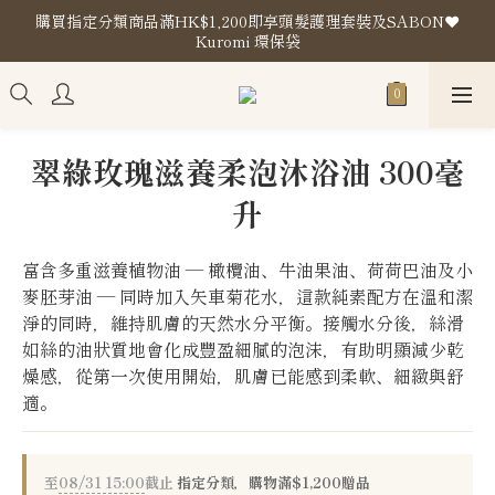
購買指定分類商品滿HK$1,200即享頭髮護理套裝及SABON❤️
購買指定分類商品滿HK$1,200即享頭髮護理套裝及SABON❤️
Kuromi 環保袋
Kuromi 環保袋
門市地址
購買指定分類商品滿HK$1,200即享頭髮護理套裝及SABON❤️
翠綠玫瑰滋養柔泡沐浴油 300毫
Kuromi 環保袋
升
富含多重滋養植物油 — 橄欖油、牛油果油、荷荷巴油及小
麥胚芽油 — 同時加入矢車菊花水，這款純素配方在溫和潔
淨的同時，維持肌膚的天然水分平衡。接觸水分後，絲滑
如絲的油狀質地會化成豐盈細膩的泡沫，有助明顯減少乾
燥感，從第一次使用開始，肌膚已能感到柔軟、細緻與舒
適。
至
08/31 15:00
截止
指定分類，購物滿$1,200贈品