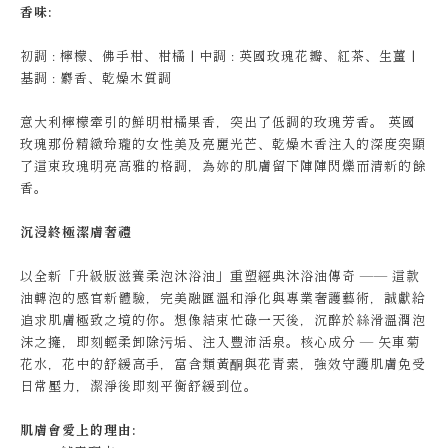
香味:
初調 : 檸檬、佛手柑、柑橘 | 中調 : 英國玫瑰花瓣、紅茶、生薑 |
基調 : 麝香、乾燥木質調
意大利檸檬牽引的鮮明柑橘果香，突出了低調的玫瑰芳香。 英國
玫瑰那份精緻玲瓏的女性美及亮麗光芒、乾燥木香注入的深度突顯
了這束玫瑰明亮高雅的格調，為妳的肌膚留下陣陣閃爍而清新的餘
香。
沉浸終極潔膚奢禮
以全新「升級版滋養柔泡沐浴油」重塑經典沐浴油傳奇 —— 這款
油轉泡的感官新體驗，完美融匯溫和淨化與專業奢護藝術，誠獻給
追求肌膚極致之境的你。想像結束忙碌一天後，沉醉於絲滑溫潤泡
沫之擁，即刻輕柔卸除污垢、注入豐沛活泉。核心成分 — 矢車菊
花水，花中的舒緩高手，富含類黃酮與花青素，強效守護肌膚免受
日常壓力，潔淨後即刻平衡舒緩到位。
肌膚會愛上的理由: