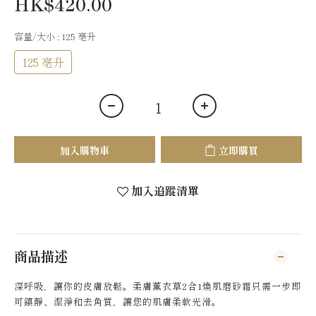
HK$420.00
容量/大小
: 125 亳升
125 亳升
加入購物車
立即購買
加入追蹤清單
商品描述
深呼吸，讓你的皮膚放鬆。柔膚薰衣草2合1煥肌磨砂霜只需一步即
可鎮靜、潔淨和去角質，讓您的肌膚柔軟光滑。