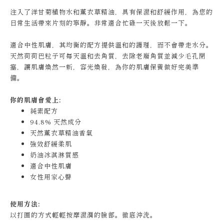
注入了洋甘菊植物水和薰衣草精油，具有保濕和舒緩作用，為您的
日常生活帶來片刻的寧靜。非常適合忙碌一天後放鬆一下。
適合中性肌膚，其均衡的配方提供溫和的護理，而不會帶走水分。
天然荷荷巴粒子可每天溫和去角質，去除老廢角質並減少毛孔閉
塞，讓肌膚煥然一新，容光煥發，為你的肌膚保養做好完美準
備。
你的肌膚會愛上:
純素配方
94.8% 天然成分
天然薰衣草精油香氣
強效舒緩柔肌
奶油冰淇淋質感
適合中性肌膚
女性用家心聲
使用方法:
以打圈的方式輕輕按摩濕潤的臉部。徹底沖洗。