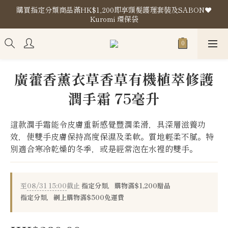
購買指定分類商品滿HK$1,200即享頭髮護理套裝及SABON❤️
購買指定分類商品滿HK$1,200即享頭髮護理套裝及SABON❤️
Kuromi 環保袋
Kuromi 環保袋
門市地址
購買指定分類商品滿HK$1,200即享頭髮護理套裝及SABON❤️
廣藿香薰衣草香草有機植萃修護
Kuromi 環保袋
潤手霜 75毫升
這款潤手霜能令皮膚重新感覺豐潤柔滑，具深層滋養功
效，使雙手皮膚保持高度保濕及柔軟。質地輕柔不膩。特
別適合寒冷乾燥的冬季，或是經常泡在水裡的雙手。
至
08/31 15:00
截止
指定分類，購物滿$1,200贈品
指定分類，網上購物滿$500免運費