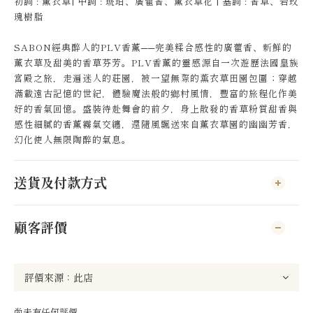
初調 : 薰衣草| 中調 : 琥珀、廣藿香、薰衣草花 | 基調 : 香草、岩玫
瑰樹脂
SABON經典醉人的PLV香薰──完美糅合感性的廣藿香、新鮮的
薰衣草及甜美的香草芬芳。PLV香薰的靈感源自一次遊歷法國皇族
宮殿之旅，走遍迷人的莊園，被一望無際的薫衣草田園包圍；穿越
滿載遠古記憶的世紀，體驗魔法般的鄉村風情，豐富的旅程化作美
好的香氣回憶。盛裝待赴舞會的前夕，身上散發的香草粉質甜香與
感性細膩的香薰霧氣交纏，還隨風飄送來自薰衣草園的幽幽芳香，
幻化使人無限陶醉的氣息。
送貨及付款方式
顧客評價
尚未有任何評價