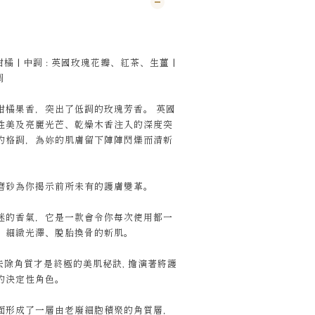
橘 | 中調 : 英國玫瑰花瓣、紅茶、生薑 |
調
柑橘果香，突出了低調的玫瑰芳香。 英國
性美及亮麗光芒、乾燥木香注入的深度突
的格調，為妳的肌膚留下陣陣閃爍而清新
磨砂為你揭示前所未有的護膚變革。
迷的香氣，它是一款會令你每次使用都一
、細緻光澤、脫胎換骨的新肌。
去除角質才是終極的美肌秘訣, 擔演著將護
的決定性角色。
面形成了一層由老廢細胞積聚的角質層，