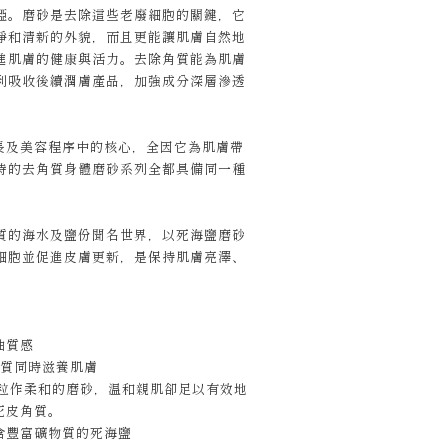
啞。磨砂是去除這些老廢細胞的關鍵，它
淨和清新的外貌，而且更能讓肌膚自然地
進肌膚的健康與活力。去除角質能為肌膚
利吸收後續潤膚產品，加強成分深層滲透
。
專長及美容程序中的核心，全因它為肌膚帶
特的去角質身體磨砂系列全都具備同一種
質的海水及鹽份聞名世界，以死海鹽磨砂
細胞並促進皮膚更新，是保持肌膚亮澤、
油質感
角質同時滋養肌膚
顆粒作柔和的磨砂，温和親肌卻足以有效地
死皮角質。
含豐富礦物質的死海鹽