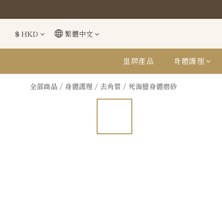
購買
購買
$
HKD
繁體中文
皇牌產品
身體護理
全部商品
/
身體護理
/
去角質
/
死海鹽身體磨砂