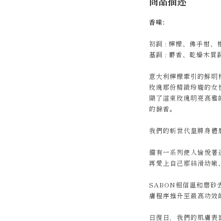
商品描述
香味:
初調 : 檸檬、佛手柑、柑
基調 : 麝香、乾燥木質
意大利檸檬牽引的鮮明
玫瑰那份精緻玲瓏的女
顯了這束玫瑰明亮高雅
的餘香。
我們的新世代皇牌身體
備有一系列使人愉悅著
再愛上自己那絲滑幼嫩
SABON相信溫和磨砂
膚程序推升至最高功效
日復日，我們的肌膚表