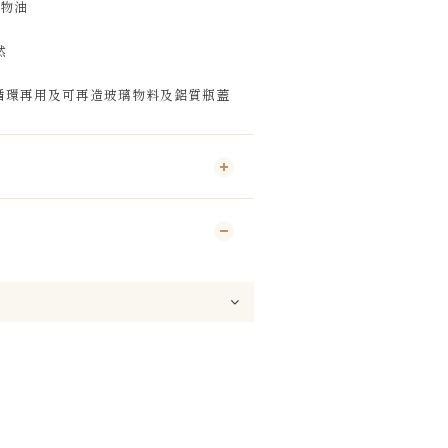
植物油
然
循環再用及可再造玻璃物料及鋁質瓶蓋