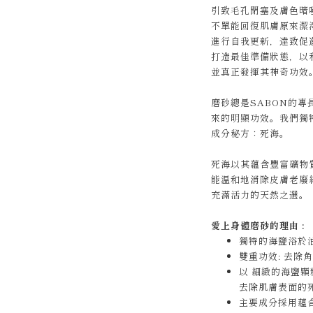
引致毛孔閉塞及膚色暗
不單能回復肌膚原來潔
進行自我更新，達致促
打造最佳準備狀態，以
並真正發揮其神奇功效
磨砂總是SABON的
來的明顯功效。我們獨
成分秘方：死海。
死海以其蘊含豐富礦物
能温和地消除皮膚老廢
充滿活力的天然之選。
愛上身體磨砂的理由 :
獨特的海鹽浴於
雙重功效: 去除
以 細緻的海鹽
去除肌膚表面的
主要成分採用蘊