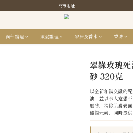
指定分類商品滿HK$1,200即享頭髮護理套裝及SABON❤️Kuromi Tote 
門市地址
指定分類商品滿HK$1,200即享頭髮護理套裝及SABON❤️Kuromi Tote 
面部護理
頭髮護理
家居及香水
香味
翠綠玫瑰死
砂 320克
以全新和諧交融的配
油，並以令人意想不
磨砂，消除肌膚表面
礦物元素，同時提供