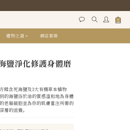
Bag
Bag
禮物之選
網店套裝
立即購買
海鹽淨化修護身體磨
方糅含死海鹽及3大有機草本植物
到的海鹽浴於油的質感溫和地為身體
的老廢細胞並為你的肌膚重注所需的
深層的滋養。