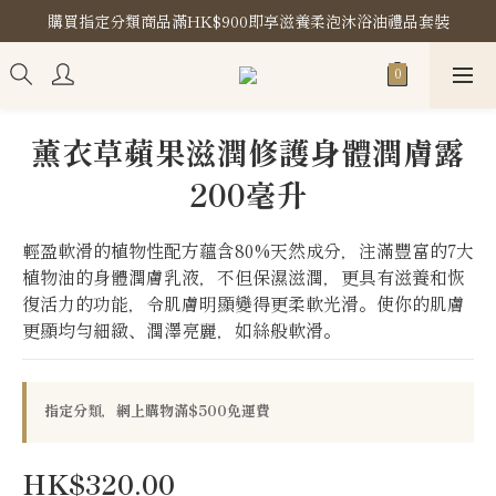
購買指定分類商品滿HK$900即享滋養柔泡沐浴油禮品套裝
購買指定分類商品滿HK$900即享滋養柔泡沐浴油禮品套裝
門市地址
購買指定分類商品滿HK$900即享滋養柔泡沐浴油禮品套裝
薰衣草蘋果滋潤修護身體潤膚露
200毫升
輕盈軟滑的植物性配方蘊含80%天然成分，注滿豐富的7大
植物油的身體潤膚乳液，不但保濕滋潤，更具有滋養和恢
復活力的功能，令肌膚明顯變得更柔軟光滑。使你的肌膚
更顯均勻細緻、潤澤亮麗，如絲般軟滑。
指定分類，網上購物滿$500免運費
HK$320.00