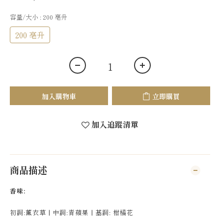
容量/大小
: 200 亳升
200 亳升
加入購物車
立即購買
加入追蹤清單
商品描述
香味:
初調
:
薰衣草
|
中調
:
青蘋果
|
基調
:
柑橘花