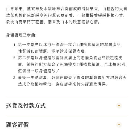
由青蘋果、薰衣草及水嫩綠草合奏而成的清新果香，由輕盈的大自
然氣息轉化成舒緩寧神的薰衣草花香，一絲柑橘香緩緩提振心情，
最後由克萊門丁花蕾、麝香及白木的暖意總結心情。
身體護理三步曲:
第一步是先以沐浴油潔淨—糅合4種植物精油的潔膚產品，
性質温和而豐潤，能平滑及保護皮膚。
第二步是以身體磨砂消除皮膚上的老廢角質並舒緩粗糙皮
膚，獨特的配方結合了死海鹽及4種植物精油。全球每90秒
便售出一瓶身體磨砂！
最後一步是滋潤，各款由輕盈至豐潤的潤體霜配方均蘊含天
然成分及植物精油，為皮膚帶來持久舒適及潤澤。
送貨及付款方式
顧客評價