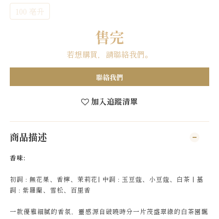
100 亳升
售完
若想購買，請聯絡我們。
聯絡我們
加入追蹤清單
商品描述
香味:
初調 : 無花果、香檸、茉莉花| 中調 : 玉豆䓻、小豆䓻、白茶 | 基
調 : 紫羅蘭、雪松、百里香
一款優雅細膩的香氛，靈感源自破曉時分一片茂盛翠綠的白茶園飄