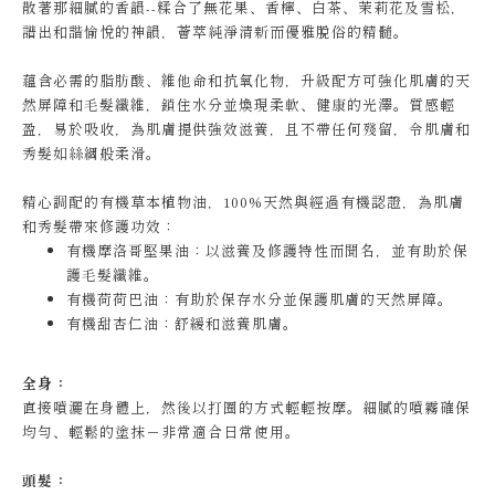
散著那細膩的香韻--糅合了無花果、香檸、白茶、茉莉花及雪松，
譜出和諧愉悅的神韻，薈萃純淨清新而優雅脫俗的精髓。
蘊含必需的脂肪酸、維他命和抗氧化物，升級配方可強化肌膚的天
然屏障和毛髮纖維，鎖住水分並煥現柔軟、健康的光澤。質感輕
盈，易於吸收，為肌膚提供強效滋養，且不帶任何殘留，令肌膚和
秀髮如絲綢般柔滑。
精心調配的有機草本植物油，100%天然與經過有機認證，為肌膚
和秀髮帶來修護功效：
有機摩洛哥堅果油：以滋養及修護特性而聞名，並有助於保
護毛髮纖維。
有機荷荷巴油：有助於保存水分並保護肌膚的天然屏障。
有機甜杏仁油：舒緩和滋養肌膚。
全身：
直接噴灑在身體上，然後以打圈的方式輕輕按摩。細膩的噴霧確保
均勻、輕鬆的塗抹－非常適合日常使用。
頭髮：