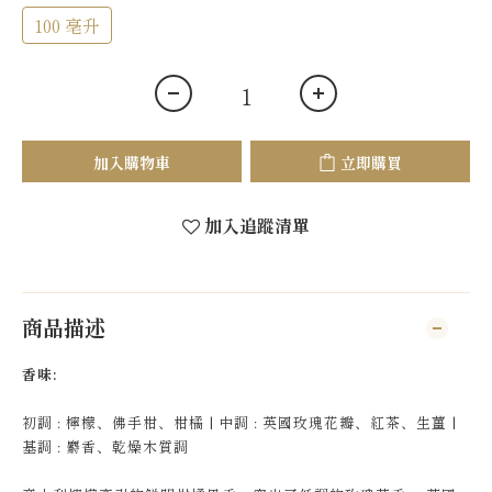
100 亳升
加入購物車
立即購買
加入追蹤清單
商品描述
香味:
初調 : 檸檬、佛手柑、柑橘 | 中調 : 英國玫瑰花瓣、紅茶、生薑 |
基調 : 麝香、乾燥木質調