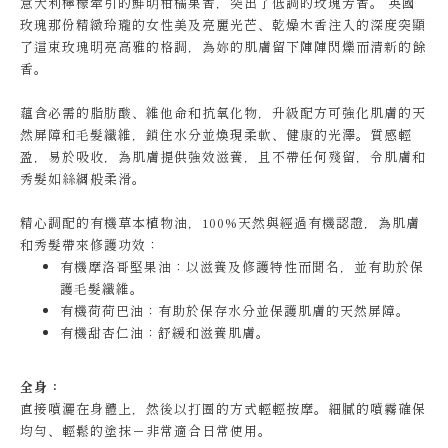
意大利檸檬牽引的鮮明柑橘果香，突出了低調的玫瑰芳香。 英國
玫瑰那份精緻玲瓏的女性美及亮麗光芒、乾燥木香注入的深度突顯
了這束玫瑰明亮高雅的格調，為妳的肌膚留下陣陣閃爍而清新的餘
香。
蘊含必需的脂肪酸、維他命和抗氧化物，升級配方可強化肌膚的天
然屏障和毛髮纖維，鎖住水分並煥現柔軟、健康的光澤。質感輕
盈，易於吸收，為肌膚提供強效滋養，且不帶任何殘留，令肌膚和
秀髮如絲綢般柔滑。
精心調配的有機草本植物油，100%天然與經過有機認證，為肌膚
和秀髮帶來修護功效：
有機摩洛哥堅果油：以滋養及修護特性而聞名，並有助於保
護毛髮纖維。
有機荷荷巴油：有助於保存水分並保護肌膚的天然屏障。
有機甜杏仁油：舒緩和滋養肌膚。
全身：
直接噴灑在身體上，然後以打圈的方式輕輕按摩。細膩的噴霧確保
均勻、輕鬆的塗抹－非常適合日常使用。