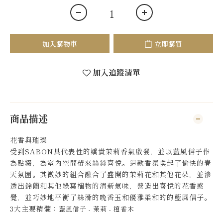
加入購物車
立即購買
加入追蹤清單
商品描述
花香與璀璨
受到SABON具代表性的嬌貴茉莉香氣啟發，並以藍風信子作
為點綴，為室內空間帶來絲絲喜悅。這款香氛喚起了愉快的春
天氛圍。其微妙的組合融合了盛開的茉莉花和其他花朵，並滲
透出鈴蘭和其他綠葉植物的清新氣味，營造出喜悅的花香感
覺，並巧妙地平衡了絲滑的晚香玉和優雅柔和的的藍風信子。
3大主要精髓：
藍風信子 - 茉莉 - 檀香木