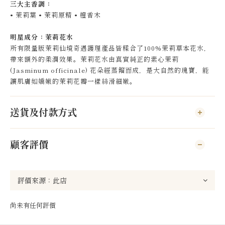
三大主香調：
• 茉莉葉 • 茉莉原精 • 檀香木
明星成分：茉莉花水
所有限量版茉莉仙境奇遇護理產品皆糅合了100%茉莉草本花水，
帶來額外的柔潤效果。茉莉花水由真實純正的素心茉莉
(Jasminum officinale) 花朵經蒸餾而成，是大自然的瑰寶，能
讓肌膚如嬌嫩的茉莉花瓣一樣絲滑細嫩。
送貨及付款方式
顧客評價
尚未有任何評價