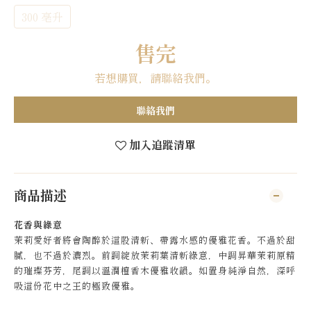
300 亳升
售完
若想購買，請聯絡我們。
聯絡我們
加入追蹤清單
商品描述
花香與綠意
茉莉愛好者將會陶醉於這股清新、帶露水感的優雅花香。不過於甜
膩，也不過於濃烈。前調綻放茉莉葉清新綠意，中調昇華茉莉原精
的璀璨芬芳，尾調以溫潤檀香木優雅收韻。如置身純淨自然，深呼
吸這份花中之王的極致優雅。