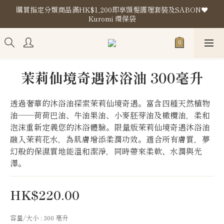
購買指定分類商品滿HK$1,200即享頭髮護理套裝及SABON❤️
購買指定分類商品滿HK$1,200即享頭髮護理套裝及SABON❤️
Kuromi 環保袋
Kuromi 環保袋
門市地址
購買指定分類商品滿HK$1,200即享頭髮護理套裝及SABON❤️
茉莉仙境奇遇沐浴油 300毫升
Kuromi 環保袋
透過奢華的沐浴油探索茉莉仙境奇遇。富含四種天然植物
油——荷荷巴油、牛油果油、小麥胚芽油及橄欖油，柔和
泡沫重新定義您的沐浴體驗。限量版茉莉仙境奇遇沐浴油
融入茉莉花水，為肌膚增添柔潤功效。適合所有膚質，夢
幻般的保濕質地能溫和潔淨，同時帶來柔軟、水潤與光
澤。
HK$220.00
容量/大小
: 300 亳升