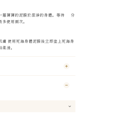
一層薄薄的泥膜於潔淨的身體。等待
分
最多使用兩次。
肌膚 使用死海身體泥膜後立即塗上死海身
絲柔滑。