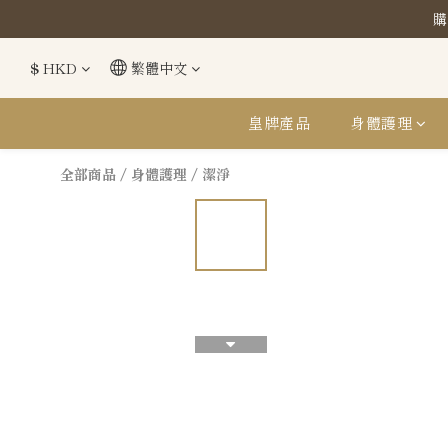
購
購
$
HKD
繁體中文
購
皇牌產品
身體護理
全部商品
/
身體護理
/
潔淨