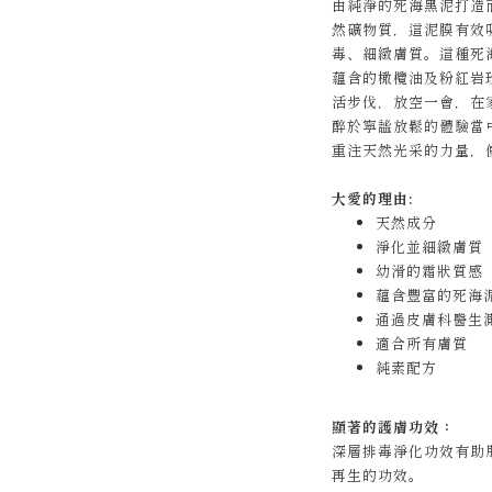
由純淨的死海黑泥打造
然礦物質，這泥膜有效
毒、細緻膚質。這種死
蘊含的橄欖油及粉紅岩
活步伐，放空一會，在
醉於寧謐放鬆的體驗當
重注天然光采的力量，
大愛的理由:
天然成分
淨化並細緻膚質
幼滑的霜狀質感
蘊含豐富的死海
通過皮膚科醫生
適合所有膚質
純素配方
顯著的護膚功效：
深層排毒淨化功效有助
再生的功效。