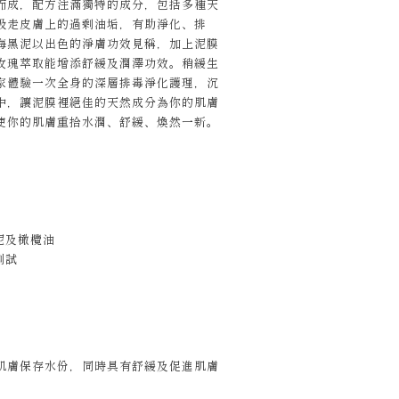
而成，配方注滿獨特的成分，包括多種天
吸走皮膚上的過剩油垢，有助淨化、排
海黑泥以出色的淨膚功效見稱，加上泥膜
玫瑰萃取能增添舒緩及潤澤功效。稍緩生
家體驗一次全身的深層排毒淨化護理，沉
中，讓泥膜裡絕佳的天然成分為你的肌膚
使你的肌膚重拾水潤、舒緩、煥然一新。
泥及橄欖油
測試
肌膚保存水份，同時具有舒緩及促進肌膚