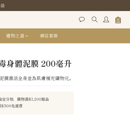
保袋
保袋
保袋
禮物之選
網店套裝
毒身體泥膜 200毫升
泥膜激活全身並為肌膚補充礦物元。
指定分類，購物滿$1,200贈品
$500免運費